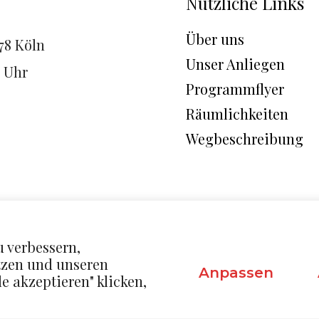
Nützliche Links
Über uns
78 Köln
Unser Anliegen
9 Uhr
Programmflyer
Räumlichkeiten
Wegbeschreibung
u verbessern,
etzen und unseren
Anpassen
e akzeptieren" klicken,
Mit 