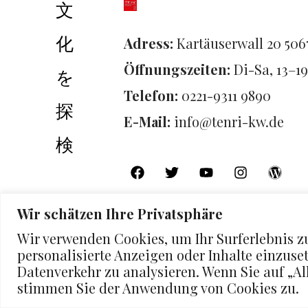
文
化
Adress:
Kartäuserwall 20 506
Öffnungszeiten:
Di-Sa, 13–1
を
Telefon:
0221-9311 9890
探
E-Mail:
info@tenri-kw.de
検
Wir schätzen Ihre Privatsphäre
Wir verwenden Cookies, um Ihr Surferlebnis z
personalisierte Anzeigen oder Inhalte einzus
Datenverkehr zu analysieren. Wenn Sie auf „All
© 2026 | Alle Rechte vorbehalten.
stimmen Sie der Anwendung von Cookies zu.